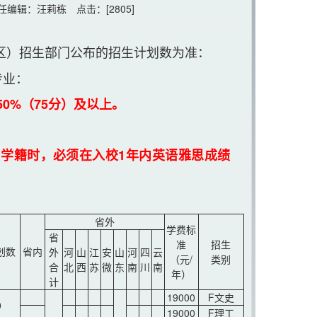
 责任编辑：汪莉栋 点击：[
2805
]
、区）招生部门公布的招生计划数为准：
专业：
0%（75分）及以上。
项目学籍时，必须在入校1年内英语雅思成绩
省外
学费标
省
准
招生
划数
省内
外
河
山
江
安
山
河
四
云
（元/
类别
合
北
西
苏
微
东
南
川
南
年）
计
19000
F文史
0
19000
F理工