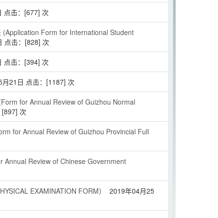
日 点击：[
677
] 次
ion Form for International Student
日 点击：[
828
] 次
日 点击：[
394
] 次
5月21日 点击：[
1187
] 次
 Annual Review of Guizhou Normal
[
897
] 次
nual Review of Guizhou Provincial Full
al Review of Chinese Government
SICAL EXAMINATION FORM）
2019年04月25