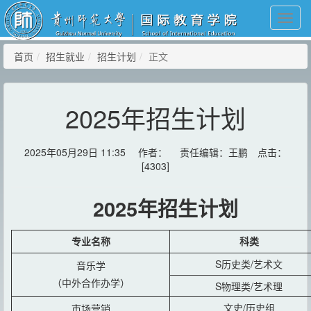
Toggl
navig
首页
招生就业
招生计划
正文
2025年招生计划
2025年05月29日 11:35 作者： 责任编辑：王鹏 点击：
[
4303
]
2025年
招生计划
专业名称
科类
S历史类/艺术
文
音乐学
（中外合作办学）
S物理类/艺术理
文史/历史组
市场营销