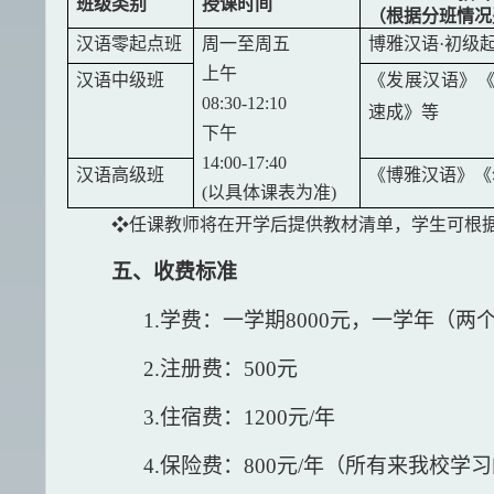
班级类别
授课时间
（根据分班情况
汉语零起点班
周一至周五
博雅汉语
·初级
上午
汉语中级班
《
发展汉语
》
08:30-12:10
速成》
等
下午
14:00-17:40
汉语高级班
《博雅汉语》《
(以具体课表为准)
❖任课教师将在开学后提供教材清单，学生可根
五、收费标准
1.学费：一学期8000元，一学年（两个
2.注册费：500元
3.住宿费：1200元/年
4.保险费：800元/年（所有来我校